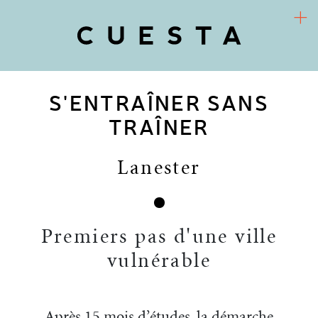
S'ENTRAÎNER SANS
COOPÉRATIVE D’URBANISME CULTUREL
Arts / Territoires / Sociétés
TRAÎNER
CUESTA
Lanester
PROJETS
RECHERCHE-ACTION
Premiers pas d'une ville
vulnérable
FR
ACTUALITÉS
Après 15 mois d’études, la démarche