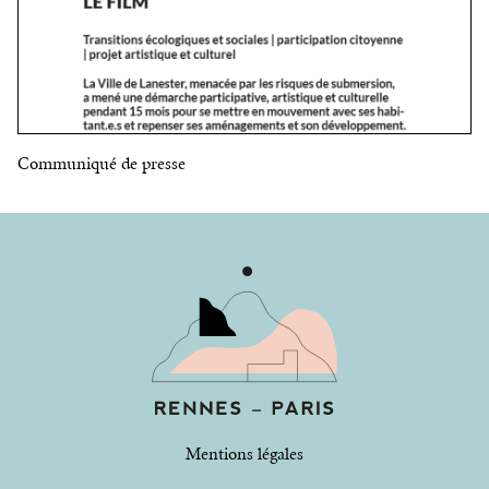
Communiqué de presse
Made
by
Angeline
Mentions légales
Ostinelli
and