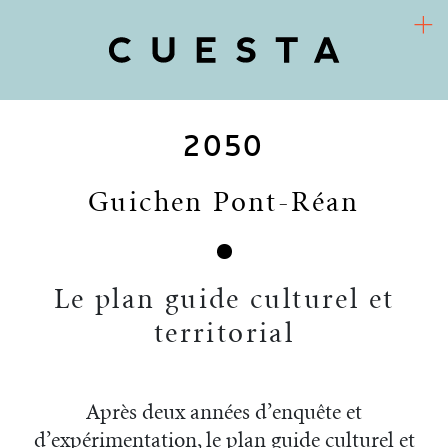
2050
COOPÉRATIVE D’URBANISME CULTUREL
Arts / Territoires / Sociétés
Guichen Pont-Réan
CUESTA
PROJETS
Le plan guide culturel et
RECHERCHE-ACTION
territorial
FR
ACTUALITÉS
Après deux années d’enquête et
d’expérimentation, le plan guide culturel et