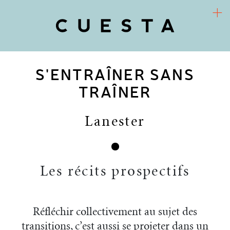
S'ENTRAÎNER SANS
COOPÉRATIVE D’URBANISME CULTUREL
Arts / Territoires / Sociétés
TRAÎNER
CUESTA
Lanester
PROJETS
RECHERCHE-ACTION
Les récits prospectifs
FR
ACTUALITÉS
Réfléchir collectivement au sujet des
transitions, c’est aussi se projeter dans un