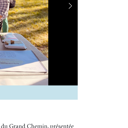
Exposition mobile p
cé du Grand Chemin, présentée